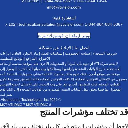
techni
لتوازن العادل
|
براءات
جع
|
الوثائق التنظيمية
على موقعنا مناسبة أو متاحة
إذا اخترت الوصول إلى
سؤوليتك الخاصة. أنت
للتطبيق وبقدر ما تكون
امتثال لجميع القوانين
لمتحدة إلى البلد الذي
تقيم فيه.
MKT-VTI-DMC 7 M
من بلد لآخر. يرجى الرجوع إلى