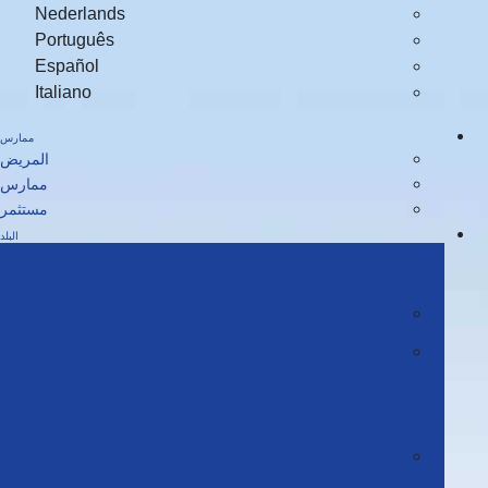
Nederlan
Português
Español
Italiano
ممارس
المريض
ممارس
مستثمر
البلد
أمريكا الشمالية (NA)
الولايات المتحدة الأمريكية
كندا
أوروبا/الشرق الأوسط (EMEA)
بلجيكا | فلامس | والونيي