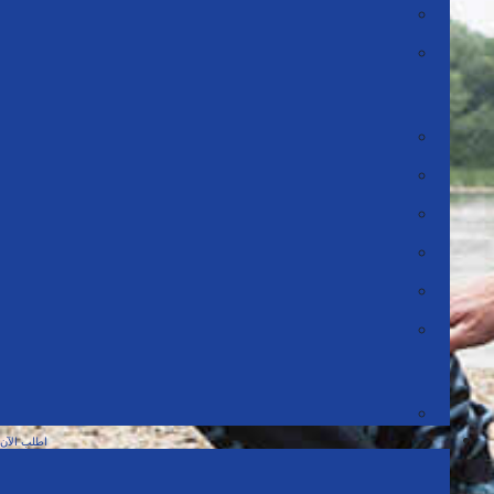
سفيريجي (السويد)
المملكة المتحدة (بما في ذلك أيرلندا واسكتلندا)
آسيا والمحيط الهادئ (APAC)
استراليا
هونج كونج 香港 (هونج كونج) | 香 中文
ماليزيا
نيوزيلندا أوتياروا (نيوزيلندا)
سنغافورة
فيتنام
أمريكا اللاتينية (LATAM)
أمريكا اللاتينية - بلدان مختلفة
اطلب الآن
أمريكا الشمالية (NA)