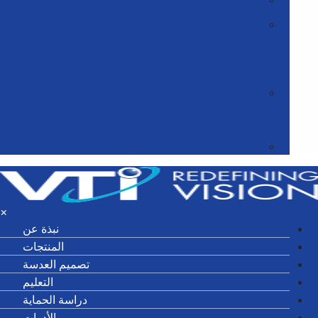
سنغافورة
فيتنام
قريباً
كوريا
أمريكا اللاتينية (LATAM)
أمريكا اللاتينية - بلدان مختلفة
×
نبذة عن
المنتجات
يم العدسة
التعليم
سة الحماية
الأدوات