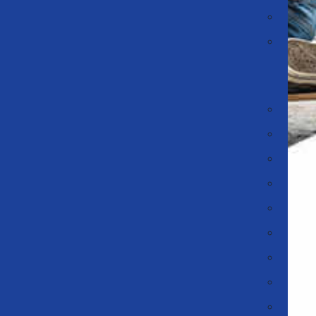
الولايات المتحدة الأمريكية
كندا
أوروبا/الشرق الأوسط (EMEA)
بلجيكا | فلامس | والونيي
قبرص
الدنمارك (الدنمارك)
إسبانيا (إسبانيا)
فنلندا سومي (فنلندا)
اليونان
ايطاليا
الأردن
لبنان