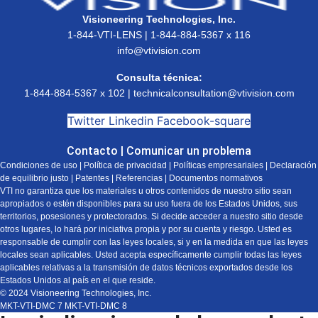
Visioneering Technologies, Inc.
1-844-VTI-LENS | 1-844-884-5367 x 116
info@vtivision.com
Consulta técnica:
1-844-884-5367 x 102 |
technicalconsultation@vtivision.com
Twitter
Linkedin
Facebook-square
Contacto
|
Comunicar un problema
Condiciones de uso
|
Política de privacidad
|
Políticas empresariales
|
Declaración
de equilibrio justo
|
Patentes
|
Referencias
|
Documentos normativos
VTI no garantiza que los materiales u otros contenidos de nuestro sitio sean
apropiados o estén disponibles para su uso fuera de los Estados Unidos, sus
territorios, posesiones y protectorados. Si decide acceder a nuestro sitio desde
otros lugares, lo hará por iniciativa propia y por su cuenta y riesgo. Usted es
responsable de cumplir con las leyes locales, si y en la medida en que las leyes
locales sean aplicables. Usted acepta específicamente cumplir todas las leyes
aplicables relativas a la transmisión de datos técnicos exportados desde los
Estados Unidos al país en el que reside.
© 2024 Visioneering Technologies, Inc.
MKT-VTI-DMC 7 MKT-VTI-DMC 8