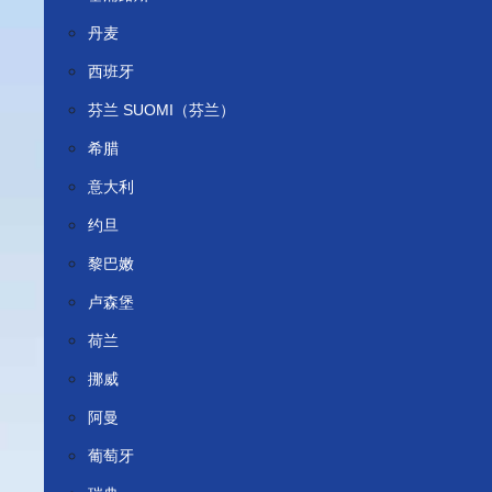
丹麦
西班牙
芬兰 SUOMI（芬兰）
希腊
意大利
约旦
黎巴嫩
卢森堡
荷兰
挪威
阿曼
葡萄牙