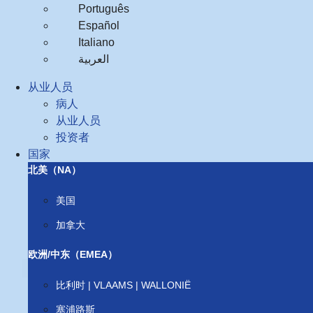
Português
Español
Italiano
العربية‏
从业人员
病人
从业人员
投资者
国家
北美（NA）
美国
加拿大
欧洲/中东（EMEA）
比利时 | VLAAMS | WALLONIË
塞浦路斯