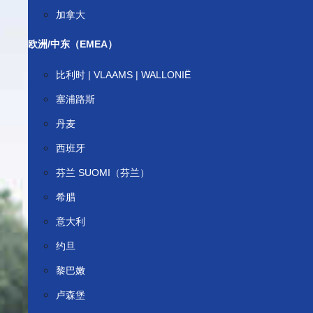
加拿大
欧洲/中东（EMEA）
比利时 | VLAAMS | WALLONIË
塞浦路斯
丹麦
西班牙
芬兰 SUOMI（芬兰）
希腊
意大利
约旦
黎巴嫩
卢森堡