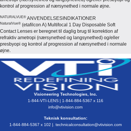
kontrol af progression af nærsynethed i normale øjne.
NATURALVUE®
ANVENDELSESINDIKATIONER
NaturalVue®
(etafilcon A) Multifocal 1 Day Disposable Soft
Contact Lenses er beregnet til daglig brug til korrektion af
refraktiv ametropi (nærsynethed og langsynethed) og/eller
presbyopi og kontrol af progression af nærsynethed i normale
øjne.
Visioneering Technologies, Inc.
1-844-VTI-LENS | 1-844-884-5367 x 116
info@vtivision.com
Teknisk konsultation:
1-844-884-5367 x 102 |.
technicalconsultation@vtivision.com