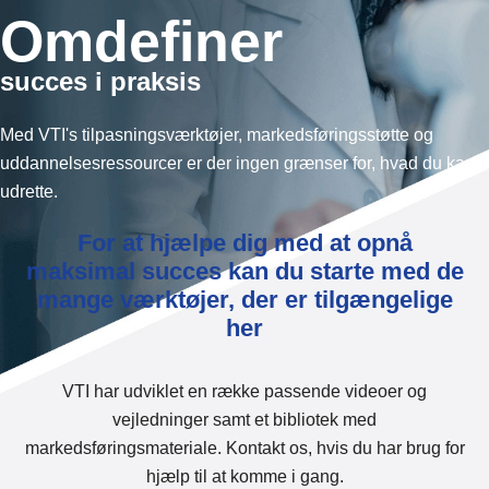
Omdefiner
succes i praksis
Med VTI's tilpasningsværktøjer, markedsføringsstøtte og
uddannelsesressourcer er der ingen grænser for, hvad du kan
udrette.
For at hjælpe dig med at opnå
maksimal succes kan du starte med de
mange værktøjer, der er tilgængelige
her
VTI har udviklet en række passende videoer og
vejledninger samt et bibliotek med
markedsføringsmateriale. Kontakt os, hvis du har brug for
hjælp til at komme i gang.