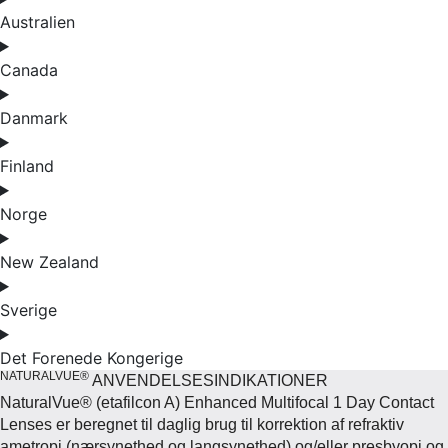
Australien
Canada
Danmark
Finland
Norge
New Zealand
Sverige
Det Forenede Kongerige
NATURALVUE®
ANVENDELSESINDIKATIONER
NaturalVue® (etafilcon A) Enhanced Multifocal 1 Day Contact
Lenses er beregnet til daglig brug til korrektion af refraktiv
ametropi (nærsynethed og langsynethed) og/eller presbyopi og