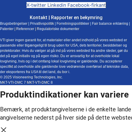
X-twitter
Linkedin
Facebook-firkant
Kontakt
|
Rapporter en bekymring
Brugsbetingelser
|
Privatlivspolitik
|
Forretningspolitikker
|
Fair balance erklæring
|
Patenter
|
Referencer
|
Regulatoriske dokumenter
VTI giver ingen garanti for, at materialer eller andet indhold på vores websted er
passende eller tilgængeligt til brug uden for USA, dets territorier, besiddelser og
protektorater. Hvis du vælger at gå ind på vores websted fra andre steder, gør du
det på eget initiativ og på egen risiko. Du er ansvarlig for at overholde lokal
lovgivning, hvis og i det omfang lokal lovgivning er gældende. Du accepterer
specifikt at overholde alle gældende love vedrørende overførsel af tekniske data,
der eksporteres fra USA til det land, du bor i.
© 2025 Visioneering Technologies, Inc.
MKT-VTI-DMC 7 MKT-VTI-DMC 8
Produktindikationer kan variere
Bemærk, at produktangivelserne i de enkelte lande 
angivelserne nederst på hver side på dette webste