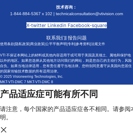
技术咨询：
1-844-884-5367 x 102 |
technicalconsultation@vtivision.com
X-twitter
Linkedin
Facebook-square
联系我们
|
报告问题
使用条款
|
隐私政策
|
商业政策
|
公平平衡声明
|
专利
|
参考资料
|
法规文件
VTI 不保证本网站上的材料或其他内容适用于或可用于美国及其领土、属地和保护地
以外的地区。如果您选择从其他地方访问我们的网站，则是您自己的主动行为，风险
自负。如果当地法律适用，您有责任遵守当地法律。您特别同意遵守从美国向您居住
的国家传输技术数据的所有适用法律。
© 2025 Visioneering Technologies, Inc.
MKT-VTI-DMC 7 MKT-VTI-DMC 8
产品适应症可能有所不同
请注意，每个国家的产品适应症各不相同。请参阅
明。