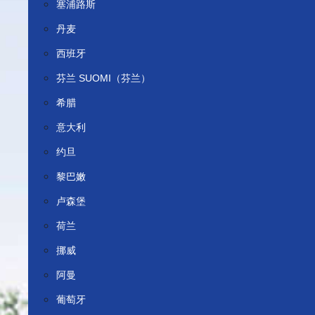
塞浦路斯
丹麦
西班牙
芬兰 SUOMI（芬兰）
希腊
意大利
约旦
黎巴嫩
卢森堡
荷兰
挪威
阿曼
葡萄牙