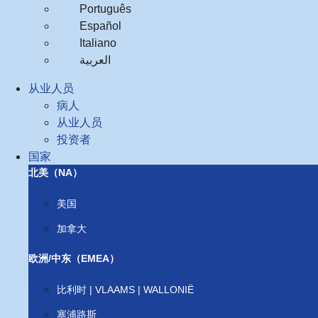
Português
Español
Italiano
العربية‏
从业人员
病人
从业人员
投资者
国家
北美（NA）
美国
加拿大
欧洲/中东（EMEA）
比利时 | VLAAMS | WALLONIË
塞浦路斯