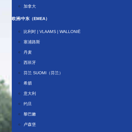
加拿大
欧洲/中东（EMEA）
比利时 | VLAAMS | WALLONIË
塞浦路斯
丹麦
西班牙
芬兰 SUOMI（芬兰）
希腊
意大利
约旦
黎巴嫩
卢森堡