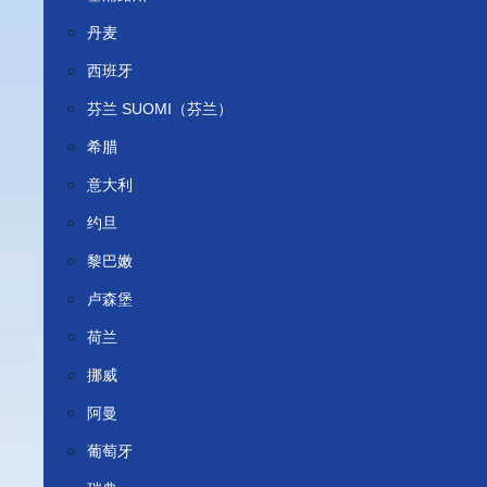
丹麦
西班牙
芬兰 SUOMI（芬兰）
希腊
意大利
约旦
黎巴嫩
卢森堡
荷兰
挪威
阿曼
葡萄牙