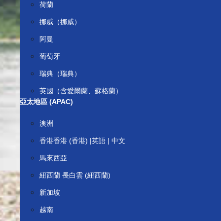
荷蘭
挪威（挪威）
阿曼
葡萄牙
瑞典（瑞典）
英國（含愛爾蘭、蘇格蘭）
亞太地區 (APAC)
澳洲
香港香港 (香港) |英語 | 中文
馬來西亞
紐西蘭 長白雲 (紐西蘭)
新加坡
越南