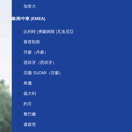
加拿大
歐洲/中東 (EMEA)
比利時 |弗蘭姆斯 |瓦洛尼亞
賽普勒斯
丹麥（丹麥）
西班牙（西班牙）
芬蘭 SUOMI（芬蘭）
希臘
義大利
約旦
黎巴嫩
盧森堡