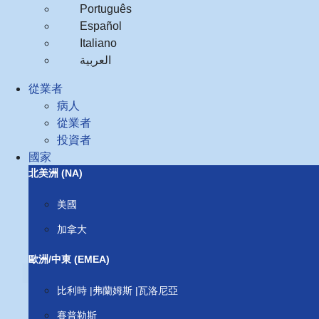
Português
Español
Italiano
العربية‏
從業者
病人
從業者
投資者
國家
北美洲 (NA)
美國
加拿大
歐洲/中東 (EMEA)
比利時 |弗蘭姆斯 |瓦洛尼亞
賽普勒斯