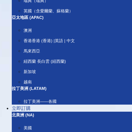
瑞典（瑞典）
英國（含愛爾蘭、蘇格蘭）
亞太地區 (APAC)
澳洲
香港香港 (香港) |英語 | 中文
馬來西亞
紐西蘭 長白雲 (紐西蘭)
新加坡
越南
拉丁美洲 (LATAM)
拉丁美洲——各國
立即訂購
北美洲 (NA)
美國