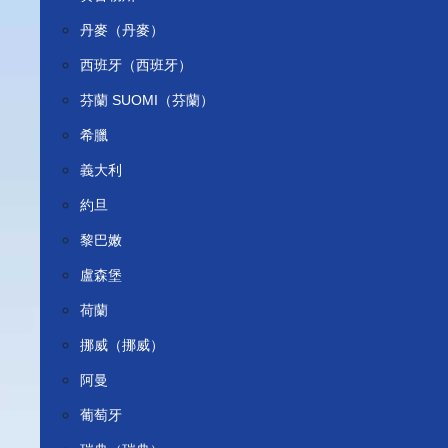
丹麥（丹麥）
西班牙（西班牙）
芬蘭 SUOMI（芬蘭）
希臘
義大利
約旦
黎巴嫩
盧森堡
荷蘭
挪威（挪威）
阿曼
葡萄牙